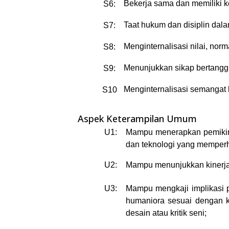
Bekerja sama dan memiliki k
S6:
Taat hukum dan disiplin dal
S7:
Menginternalisasi nilai, nor
S8:
Menunjukkan sikap bertanggu
S9:
Menginternalisasi semangat
S10
:
Aspek Keterampilan Umum
U1:
Mampu menerapkan pemikiran
dan teknologi yang memperh
U2:
Mampu menunjukkan kinerja 
U3:
Mampu mengkaji implikasi 
humaniora sesuai dengan ke
desain atau kritik seni;