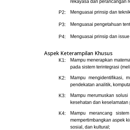
rekayasa dan perancangan re
Menguasai prinsip dan tekni
P2:
Menguasai pengetahuan tenta
P3:
Menguasai prinsip dan issue 
P4:
Aspek Keterampilan Khusus
Mampu menerapkan matematik
K1:
pada sistem terintegrasi (mel
Mampu mengidentifikasi, m
K2:
pendekatan analitik, komputa
Mampu merumuskan solusi un
K3:
kesehatan dan keselamatan pu
Mampu merancang sistem t
K4:
mempertimbangkan aspek kine
sosial, dan kultural;