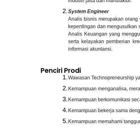
industri jasa dan manufaktur.
2.
System Engineer
Analis bisnis merupakan orang
kepentingan dan mengusulkan sol
Analis Keuangan yang mengguna
serta kelayakan pemberian kred
informasi akuntansi.
Penciri Prodi
1.
Wawasan Technopreneurship yan
2.
Kemampuan menganalisa, meranc
3.
Kemampuan berkomunikasi secar
4.
Kemampuan bekerja sama dengan
5.
Kemampuan memahami tanggung 