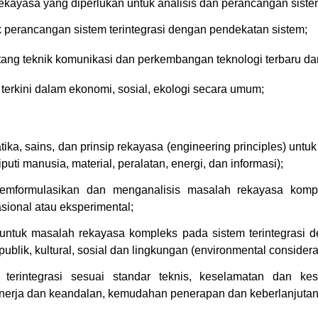
kayasa yang diperlukan untuk analisis dan perancangan sistem 
k perancangan sistem terintegrasi dengan pendekatan sistem;
ng teknik komunikasi dan perkembangan teknologi terbaru dan 
terkini dalam ekonomi, sosial, ekologi secara umum;
a, sains, dan prinsip rekayasa (engineering principles) unt
iputi manusia, material, peralatan, energi, dan informasi);
emformulasikan dan menganalisis masalah rekayasa komple
sional atau eksperimental;
tuk masalah rekayasa kompleks pada sistem terintegrasi de
blik, kultural, sosial dan lingkungan (environmental considera
erintegrasi sesuai standar teknis, keselamatan dan ke
rja dan keandalan, kemudahan penerapan dan keberlanjutan, s