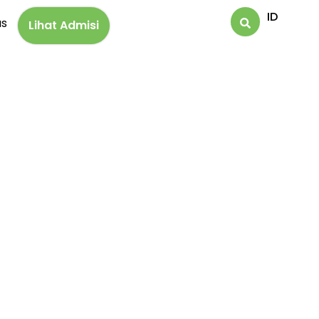
ID
us
Lihat Admisi